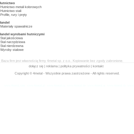
Hutnictwo
Hutnictwo metali kolorowych
Hutnictwo stali
Profile, rury i pręty
Handel
Materiały spawalnicze
Handel wyrobami hutniczymi
Stal jakościowa
Stal narzędziowa
Stal nierdzewna
Wyroby stalowe
Baza firm jest własnością firmy 4metal sp. z o.o.. Kopiowanie bez zgody zabronione.
dołącz się
|
reklama
|
polityka prywatności
|
kontakt
Copyright © 4metal - Wszystkie prawa zastrzeżone - All rights reserved.
www.4metal.com
www.4metal.pl
www.4metal.cz
www.4metal.de
www.4metal.at
www.4metal.ch
www.
sek