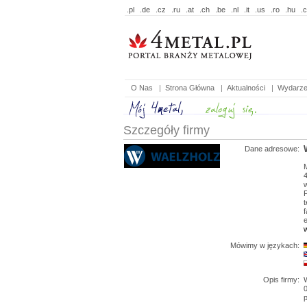
.pl
.de
.cz
.ru
.at
.ch
.be
.nl
.it
.us
.ro
.hu
.
O Nas
|
Strona Główna
|
Aktualności
|
Wydarze
Szczegóły firmy
Dane adresowe:
t
f
e
Mówimy w językach:
Opis firmy: