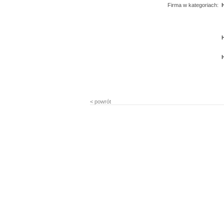
Firma w kategoriach:
< powrót
0.30632 