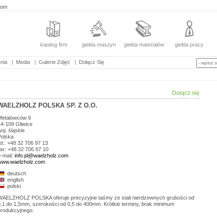
com
katalog firm
giełda maszyn
giełda materiałów
giełda pracy
nia
|
Media
|
Galerie Zdjęć
|
Dołącz Się
Dołącz się
WAELZHOLZ POLSKA SP. Z O.O.
Metalowców 6
44-109
Gliwice
woj.
śląskie
Polska
el.: +48 32 706 97 13
ax: +48 32 706 97 10
-mail:
info.pl@waelzholz.com
www.waelzholz.com
deutsch
english
polski
WAELZHOLZ POLSKA oferuje precyzyjne taśmy ze stali nierdzewnych grubości od
0,1 do 1,5mm, szerokości od 0,5 do 400mm. Krótkie terminy, brak minimum
produkcyjnego.