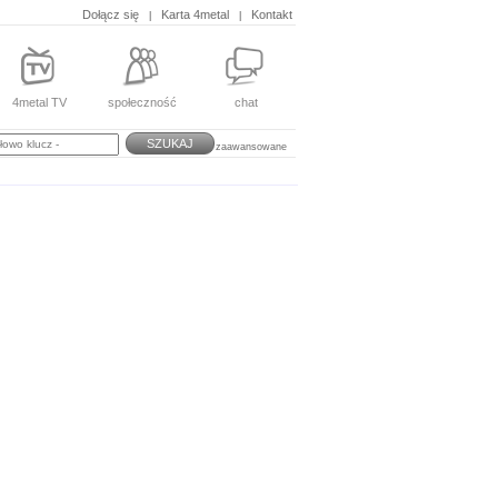
Dołącz się
Karta 4metal
Kontakt
|
|
4metal TV
społeczność
chat
SZUKAJ
zaawansowane