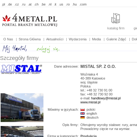
.pl
.de
.cz
.ru
.at
.ch
.be
.nl
.it
.us
.ro
.hu
.com
katalog firm
gi
O Nas
|
Strona Główna
|
Aktualności
|
Wydarzenia
|
Media
|
Galerie Zdjęć
|
Doł
Szczegóły firmy
MISTAL SP. Z O.O.
Dane adresowe:
Woźniaka 4
40-389
Katowice
woj.
śląskie
Polska
tel.: +48 32 730 91 00
fax: +48 32 730 92 00
e-mail:
handlowy@mistal.pl
www.mistal.pl
Mówimy w językach:
polski
english
deutsch
Opis firmy:
Oferujemy wyroby stalowe: rury, arm
Prowadzimy cięcie rur na wymiar.
Firma w kategoriach:
Produkcja