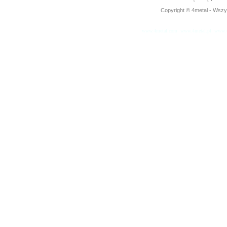
Copyright © 4metal - Wszys
www.4metal.com
www.4metal.pl
www.4
0.33955 sek