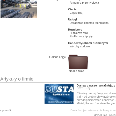
Armatura przemysłowa
Cięcie
Cięcie piłą
Usługi
Doradztwo i pomoc techniczna
Hutnictwo
Hutnictwo stali
Profile, rury i pręty
Handel wyrobami hutniczymi
Wyroby stalowe
Galeria zdjęć:
Nasza firma
Artykuły o firmie
Dla nas zawsze najważniejszy j
(2007-11-16)
"Dewizą naszej firmy jest dbał
trafi - od drobnych wytwórcó
przedsiębiorstwach kończąc". 
Mistal, Panem Jackiem Perytem
< powrót
Baza firm jest własnością firmy 4me
dołącz się
|
rekl