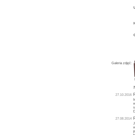
Galeria zdjęć:
27.10.2016
I
w
s
D
27.08.2014
J
w
p