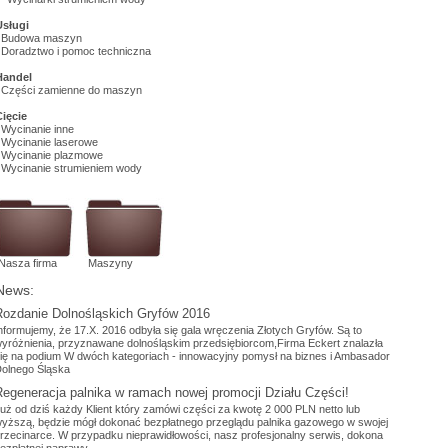
Usługi
Budowa maszyn
Doradztwo i pomoc techniczna
Handel
Części zamienne do maszyn
Cięcie
Wycinanie inne
Wycinanie laserowe
Wycinanie plazmowe
Wycinanie strumieniem wody
Nasza firma
Maszyny
News:
Rozdanie Dolnośląskich Gryfów 2016
nformujemy, że 17.X. 2016 odbyła się gala wręczenia Złotych Gryfów. Są to
yróżnienia, przyznawane dolnośląskim przedsiębiorcom,Firma Eckert znalazła
ię na podium W dwóch kategoriach - innowacyjny pomysł na biznes i Ambasador
olnego Śląska
Regeneracja palnika w ramach nowej promocji Działu Części!
uż od dziś każdy Klient który zamówi części za kwotę 2 000 PLN netto lub
yższą, będzie mógł dokonać bezpłatnego przeglądu palnika gazowego w swojej
rzecinarce. W przypadku nieprawidłowości, nasz profesjonalny serwis, dokona