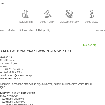
com
katalog firm
giełda maszyn
giełda materiałów
giełda pracy
nia
|
Media
|
Galerie Zdjęć
|
Dołącz Się
Dołącz się
ECKERT AUTOMATYKA SPAWALNICZA SP. Z O.O.
Pawicka 4c
59-220
Legnica
woj.
dolnośląskie
Polska
el.: +48 76 852 20 17
ax: +48 76 852 20 78
-mail:
eckert@eckert.com.pl
www.eckert.com.pl
Produkcja i sprzedaż maszyn do cięcia plazmą, tlenem i strumieniem wody. Usługi
ięcia.
Maszyny - handel i produkcja
Maszyny nowe
Wycinarki laserowe
Wycinarki plazmowe
Wycinarki strumieniem wody