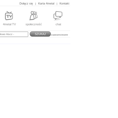
Dołącz się
Karta 4metal
Kontakt
|
|
4metal TV
społeczność
chat
SZUKAJ
zaawansowane