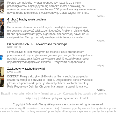
Postęp technologiczny oraz rosnące wymagania ze strony
przedsiębiorstw zajmujących się obróbką metali sprawiają, że
wykorzystywane dotychczas lasery CO2 powoli zostają zastępowane
nowoczesną technologią światłowodową. Coraz więcej firm stoi...
więcej...
Grubość blachy to nie problem
(2011-01-21)
Przecinanie elementów metalowych o małej lub średniej grubości
nie powinno sprawiać większych kłopotów. Problem robi się kiedy
trzeba "poćwiartować" płyty o grubości dochodzącej nawet do 30
centymetrów. Tam gdzie rady nie daje sobie laser, czy woda z...
więcej...
Przecinarka SZAFIR - nowoczesna technologia
(2005-03-18)
Firma ECKERT jest wiodącym na terenie Polski producentem
przecinarek do cięcia plazmowego oraz gazowego. W swojej ofercie
posiada urządzenia, które są w stanie spełnić oczekiwania nawet
najbardziej wymagających klientów. Urządzenia proponowane...
więcej...
Zaskoczymy zachodnie rynki
(2005-01-28)
ECKERT: Firmę założył w 1990 roku w Niemczech, by po pięciu
latach rozwinąć jej skrzydła w Polsce. Dzięki dobrej cenie i wysokiej
jakości ich przecinarki pracują dla małych firm i wielkich marek tj.
Rolls Royce czy Daimler Chrysler. Na targach spawalnictwa w...
więcej...
Baza firm jest własnością firmy 4metal sp. z o.o.. Kopiowanie bez zgody zabronione.
dołącz się
|
reklama
|
polityka prywatności
|
kontakt
Copyright © 4metal - Wszystkie prawa zastrzeżone - All rights reserved.
orzystywane są pliki cookies (tzw. ciasteczka). Stosujemy je, by ułatwić korzystanie z port
z naszych stron bez zmiany ustawień przeglądarki będą one zapisane w pamięci urządzeni
www.4metal.com
www.4metal.pl
www.4metal.cz
www.4metal.de
www.4metal.at
www.4metal.ch
www.
sek