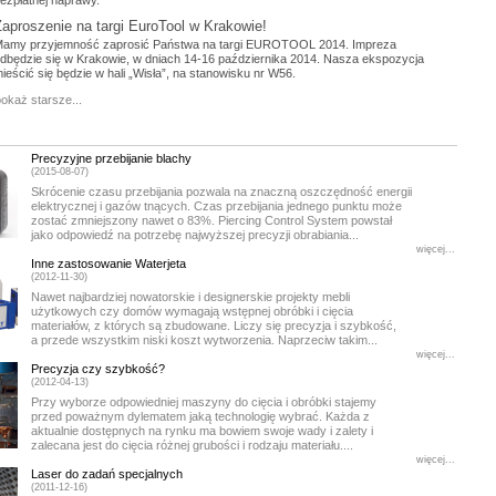
ezpłatnej naprawy.
Zaproszenie na targi EuroTool w Krakowie!
amy przyjemność zaprosić Państwa na targi EUROTOOL 2014. Impreza
dbędzie się w Krakowie, w dniach 14-16 października 2014. Nasza ekspozycja
ieścić się będzie w hali „Wisła”, na stanowisku nr W56.
okaż starsze...
Precyzyjne przebijanie blachy
(2015-08-07)
Skrócenie czasu przebijania pozwala na znaczną oszczędność energii
elektrycznej i gazów tnących. Czas przebijania jednego punktu może
zostać zmniejszony nawet o 83%. Piercing Control System powstał
jako odpowiedź na potrzebę najwyższej precyzji obrabiania...
więcej...
Inne zastosowanie Waterjeta
(2012-11-30)
Nawet najbardziej nowatorskie i designerskie projekty mebli
użytkowych czy domów wymagają wstępnej obróbki i cięcia
materiałów, z których są zbudowane. Liczy się precyzja i szybkość,
a przede wszystkim niski koszt wytworzenia. Naprzeciw takim...
więcej...
Precyzja czy szybkość?
(2012-04-13)
Przy wyborze odpowiedniej maszyny do cięcia i obróbki stajemy
przed poważnym dylematem jaką technologię wybrać. Każda z
aktualnie dostępnych na rynku ma bowiem swoje wady i zalety i
zalecana jest do cięcia różnej grubości i rodzaju materiału....
więcej...
Laser do zadań specjalnych
(2011-12-16)