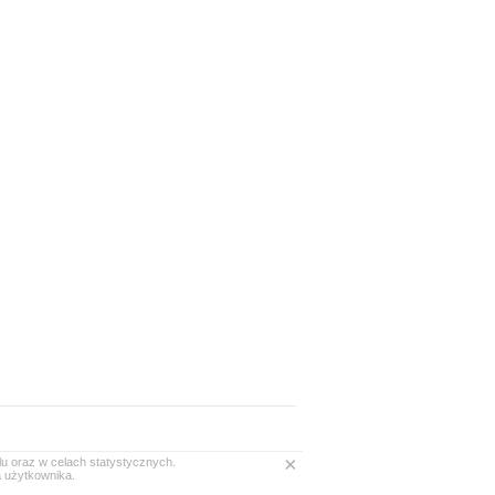
×
alu oraz w celach statystycznych.
a użytkownika.
4metal.ru