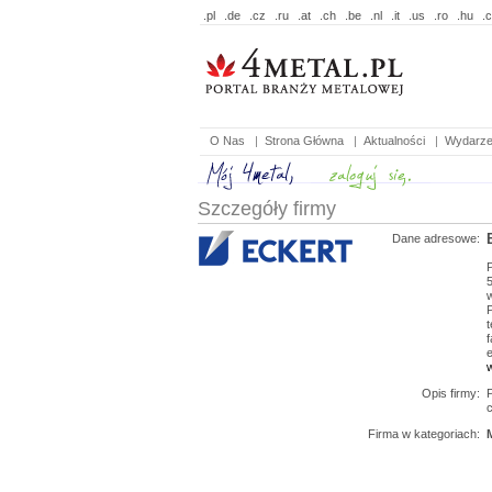
.pl
.de
.cz
.ru
.at
.ch
.be
.nl
.it
.us
.ro
.hu
.
O Nas
|
Strona Główna
|
Aktualności
|
Wydarze
Szczegóły firmy
Dane adresowe:
t
f
e
Opis firmy:
c
Firma w kategoriach: