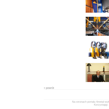
< powrót
Na stronach portalu 4metal wyk
Korzystając 
0.33966 