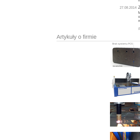
b
27.08.2014
M
o
m
p
Artykuły o firmie