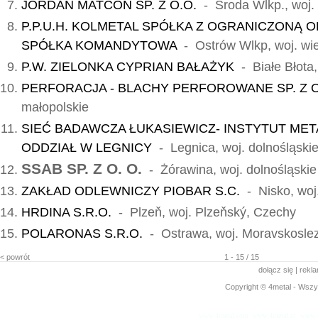
JORDAN MATCON SP. Z O.O.
- Środa Wlkp., woj. 
P.P.U.H. KOLMETAL SPÓŁKA Z OGRANICZONĄ 
SPÓŁKA KOMANDYTOWA
- Ostrów Wlkp, woj. wie
P.W. ZIELONKA CYPRIAN BAŁAŻYK
- Białe Błota
PERFORACJA - BLACHY PERFOROWANE SP. Z O
małopolskie
SIEĆ BADAWCZA ŁUKASIEWICZ- INSTYTUT MET
ODDZIAŁ W LEGNICY
- Legnica, woj. dolnośląski
SSAB SP. Z O. O.
- Żórawina, woj. dolnośląskie
ZAKŁAD ODLEWNICZY PIOBAR S.C.
- Nisko, woj
HRDINA S.R.O.
- Plzeň, woj. Plzeňský, Czechy
POLARONAS S.R.O.
- Ostrawa, woj. Moravskosle
< powrót
1 - 15 / 15
dołącz się
|
rekl
Copyright © 4metal - Wszys
www.4metal.com
www.4metal.pl
www.4
0.17254 sek