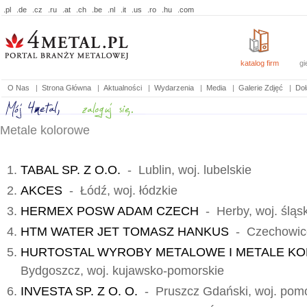
.pl
.de
.cz
.ru
.at
.ch
.be
.nl
.it
.us
.ro
.hu
.com
katalog firm
gi
O Nas
|
Strona Główna
|
Aktualności
|
Wydarzenia
|
Media
|
Galerie Zdjęć
|
Doł
Metale kolorowe
TABAL SP. Z O.O.
- Lublin, woj. lubelskie
AKCES
- Łódź, woj. łódzkie
HERMEX POSW ADAM CZECH
- Herby, woj. śląs
HTM WATER JET TOMASZ HANKUS
- Czechowice-
HURTOSTAL WYROBY METALOWE I METALE KOL
Bydgoszcz, woj. kujawsko-pomorskie
INVESTA SP. Z O. O.
- Pruszcz Gdański, woj. pomo