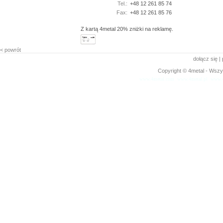
Tel.:
+48 12 261 85 74
Fax:
+48 12 261 85 76
Z kartą 4metal 20% zniżki na reklamę.
< powrót
dołącz się
|
Copyright © 4metal - Wszys
www.4metal.com
www.4metal.pl
www.4
0.10926 sek