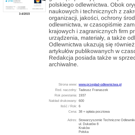
polskiego odlewnictwa. Obok ory
naukowych i technicznych z zakr
3-4/2015
organizacji, jakości, ochrony środ
odlewnictwa, w czasopiśmie zam
krajowych i zagranicznych firm 
urządzenia, materiały, a także o
Odlewnictwa ukazują się również 
artykułów publikowanych w czas
Redakcja posiada także w sprz
archiwalne.
Strona www:
www.przeglad-odlewnictwa.pl
Red. naczelny:
Tadeusz Franaszek
Rok powstania:
1937
Nakład drukowany:
600
Ilość / Rok:
6
Cena:
38 + opłata pocztowa
Adres:
Stowarzyszenie Techniczne Odlewnik
ul. Dukatów 8
Kraków
Polska