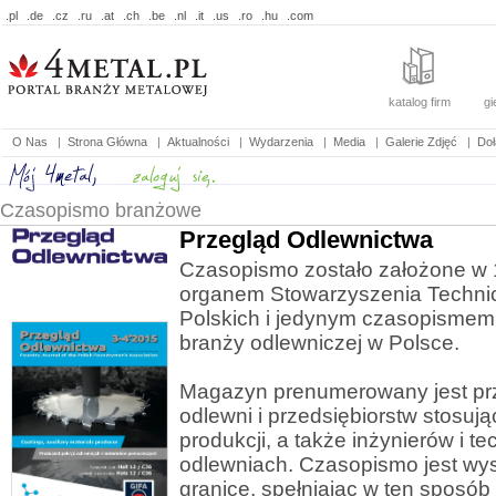
.pl
.de
.cz
.ru
.at
.ch
.be
.nl
.it
.us
.ro
.hu
.com
katalog firm
gi
O Nas
|
Strona Główna
|
Aktualności
|
Wydarzenia
|
Media
|
Galerie Zdjęć
|
Doł
Czasopismo branżowe
Przegląd Odlewnictwa
Czasopismo zostało założone w 19
organem Stowarzyszenia Techn
Polskich i jedynym czasopisme
branży odlewniczej w Polsce.
Magazyn prenumerowany jest prz
odlewni i przedsiębiorstw stosuj
produkcji, a także inżynierów i 
odlewniach. Czasopismo jest wy
granicę, spełniając w ten sposób