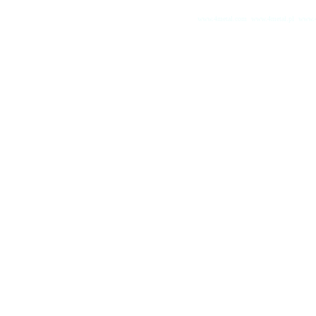
www.4metal.com
www.4metal.pl
www.4
0.12402 sek