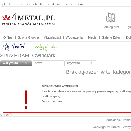
.pl
.de
.cz
.ru
.at
.ch
.be
.nl
.it
.us
.ro
.hu
.com
katalog firm
gi
O Nas
|
Strona Główna
|
Aktualności
|
Wydarzenia
|
Media
|
Galerie Zdjęć
|
Doł
SPRZEDAM: Gwinciarki
wszystkie
0
nowe
0
używane
0
Brak ogłoszeń w tej kategori
SPRZEDAM: Gwinciarki
Ten box emituje się zawsze na pozycji pierwszej w tej podkategor
podkategorię.
Może być twój
< powrót
dołącz się
|
rekl
Copyright © 4metal - Wszys