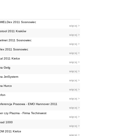
oWELDex 2011 Sosnowiec
więcej >
otool 2011 Kraków
więcej >
elmet 2011 Sosnowiec
więcej >
lex 2011 Sosnowiec
więcej >
al 2011 Kielce
więcej >
ma Gelg
więcej >
ma JetSystem
więcej >
ma Hurco
więcej >
efon
więcej >
ferencja Prasowa - EMO Hannover 2011
więcej >
er czy Plazma - Firma Techinwest
więcej >
nad 1000
więcej >
OM 2011 Kielce
więcej >