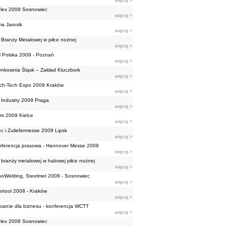
więcej >
lex 2009 Sosnowiec
więcej >
ma Jarosik
więcej >
Branży Metalowej w piłce nożnej
więcej >
 Polska 2009 - Poznań
więcej >
nkownia Śląsk – Zakład Kluczbork
więcej >
ch-Tech Expo 2009 Kraków
więcej >
 Industry 2009 Praga
więcej >
m 2009 Kielce
więcej >
ec i Zuliefermesse 2009 Lipsk
więcej >
ferencja prasowa - Hannover Messe 2009
więcej >
branży metalowej w halowej piłce nożnej
więcej >
oWelding, Steelmet 2008 - Sosnowiec
więcej >
otool 2008 - Kraków
więcej >
arcie dla biznesu - konferencja WCTT
więcej >
lex 2008 Sosnowiec