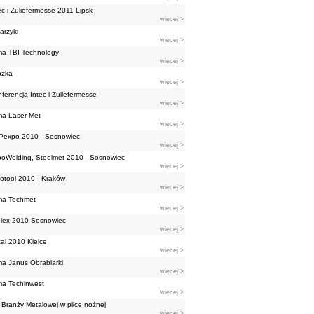
ec i Zuliefermesse 2011 Lipsk
więcej >
karzyki
więcej >
ma TBI Technology
więcej >
óżka
więcej >
ferencja Intec i Zuliefermesse
więcej >
ma Laser-Met
więcej >
Pexpo 2010 - Sosnowiec
więcej >
oWelding, Steelmet 2010 - Sosnowiec
więcej >
otool 2010 - Kraków
więcej >
ma Techmet
więcej >
lex 2010 Sosnowiec
więcej >
al 2010 Kielce
więcej >
ma Janus Obrabiarki
więcej >
ma Techinwest
więcej >
Branży Metalowej w piłce nożnej
więcej >