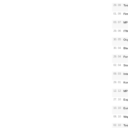
29. 09
Too
01. 09
Fir
03. 07
MP 
29. 06
ITM
30. 05
Ocy
30. 04
Bla
29. 04
For
02. 04
Sto
09. 03
Int
29. 01
Kon
12. 12
MP 
27. 10
Exp
10. 10
Eur
08. 10
Wsp
02. 10
Too