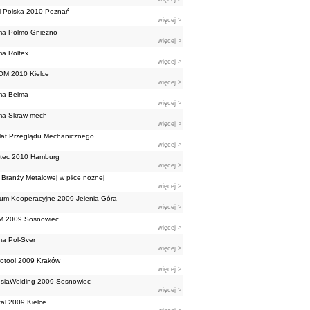
 Polska 2010 Poznań
więcej >
ma Polmo Gniezno
więcej >
ma Roltex
więcej >
OM 2010 Kielce
więcej >
ma Belma
więcej >
ma Skraw-mech
więcej >
lat Przeglądu Mechanicznego
więcej >
rtec 2010 Hamburg
więcej >
Branży Metalowej w piłce nożnej
więcej >
um Kooperacyjne 2009 Jelenia Góra
więcej >
M 2009 Sosnowiec
więcej >
ma Pol-Sver
więcej >
otool 2009 Kraków
więcej >
esiaWelding 2009 Sosnowiec
więcej >
al 2009 Kielce