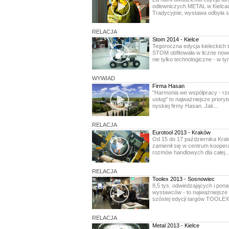
odlewniczych METAL w Kielca
Tradycyjnie, wystawa odbyła si
RELACJA
Stom 2014 - Kielce
Tegoroczna edycja kieleckich 
STOM obfitowała w liczne nowoś
nie tylko technologiczne - w tym
WYWIAD
Firma Hasan
"Harmonia we współpracy - rz
usług" to najważniejsze prioryt
nyskiej firmy Hasan. Jak...
RELACJA
Eurotool 2013 - Kraków
Od 15 do 17 października Kra
zamienił się w centrum kooperac
rozmów handlowych dla całej..
RELACJA
Toolex 2013 - Sosnowiec
8,5 tys. odwiedzających i pon
wystawców - to najważniejsze 
szóstej edycji targów TOOLEX,
RELACJA
Metal 2013 - Kielce