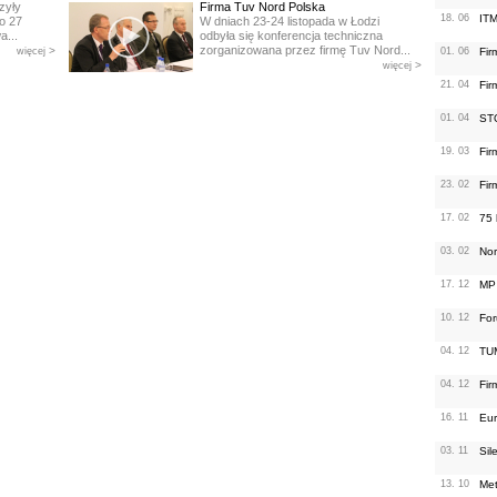
zyły
Firma Tuv Nord Polska
18. 06
ITM
o 27
W dniach 23-24 listopada w Łodzi
a...
odbyła się konferencja techniczna
zorganizowana przez firmę Tuv Nord...
>
więcej
01. 06
Fir
>
więcej
21. 04
Fir
01. 04
ST
19. 03
Fir
23. 02
Fir
17. 02
75 
03. 02
No
17. 12
MP 
10. 12
For
04. 12
TU
04. 12
Fir
16. 11
Eur
03. 11
Sil
13. 10
Met