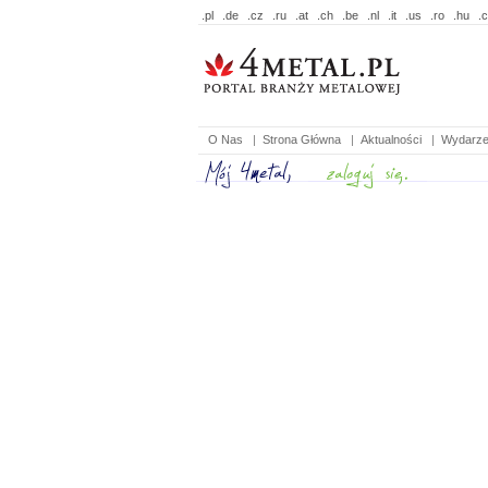
.pl
.de
.cz
.ru
.at
.ch
.be
.nl
.it
.us
.ro
.hu
.
O Nas
|
Strona Główna
|
Aktualności
|
Wydarze