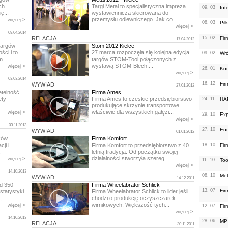
ch.
Targi Metal to specjalistyczna impreza
09. 03
Int
ę...
wystawiennicza skierowana do
przemysłu odlewniczego. Jak co...
>
więcej
08. 03
Pił
>
więcej
09.04.2014
RELACJA
15. 02
Fir
17.04.2012
targów
Stom 2012 Kielce
ci i to
27 marca rozpoczęła się kolejna edycja
09. 02
Wr
...
targów STOM-Tool połączonych z
wystawą STOM-Blech,...
>
więcej
26. 01
Kon
>
więcej
03.03.2014
16. 12
Fir
WYWIAD
27.01.2012
etelność
Firma Ames
ety
Firma Ames to czeskie przedsiębiorstwo
24. 11
HA
produkujące skrzynie transportowe
właściwie dla wszystkich gałęzi...
>
więcej
29. 10
Exp
>
więcej
03.11.2013
27. 10
Eur
WYWIAD
01.01.2012
ków
Firma Komfort
ji i
Firma Komfort to przedsiębiorstwo z 40
18. 10
Fir
.
letnią tradycją. Od początku swojej
działalności stworzyła szereg...
>
więcej
11. 10
Too
>
więcej
14.10.2013
08. 10
Met
WYWIAD
14.12.2011
ad 350
Firma Wheelabrator Schlick
13. 07
Fir
statystyki
Firma Wheelabrator Schlick to lider jeśli
...
chodzi o produkcję oczyszczarek
wirnikowych. Większość tych...
>
więcej
12. 07
Fir
>
więcej
14.10.2013
28. 06
MP 
RELACJA
30.11.2011