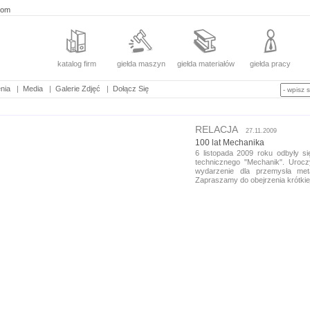
com
katalog firm
giełda maszyn
giełda materiałów
giełda pracy
nia
|
Media
|
Galerie Zdjęć
|
Dołącz Się
RELACJA
27.11.2009
100 lat Mechanika
6 listopada 2009 roku odbyły s
technicznego "Mechanik". Uroc
wydarzenie dla przemysła met
Zapraszamy do obejrzenia krótkiej 