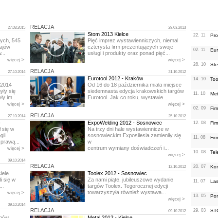
RELACJA
27.03.2015
28.03.2013
Stom 2013 Kielce
22. 11
Pr
cych, 545
Pięć imprez wystawienniczych, niemal
rajów
czterysta firm prezentujących swoje
02. 11
Eur
...
usługi i produkty oraz ponad pięć...
>
>
więcej
więcej
28. 10
Ste
RELACJA
27.10.2014
31.10.2012
Eurotool 2012 - Kraków
14. 10
Too
 2014
Od 16 do 18 października miała miejsce
yły się
siedemnasta edycja krakowskich targów
11. 10
Met
y im...
Eurotool. Jak co roku, wystawie...
>
>
więcej
więcej
02. 09
Fir
RELACJA
27.10.2014
25.10.2012
c
ExpoWelding 2012 - Sosnowiec
12. 08
Fir
 się w
Na trzy dni hale wystawiennicze w
gii
sosnowieckim Exposilesia zamieniły się
11. 08
Fir
prawą...
w
centrum wymiany doświadczeń i...
>
więcej
10. 08
Tel
>
więcej
09.10.2014
RELACJA
20. 07
Kon
12.10.2012
iele
Toolex 2012 - Sosnowiec
i się w
Za nami piąte, jubileuszowe wydanie
11. 07
Las
..
targów Toolex. Tegorocznej edycji
towarzyszyła również wystawa...
>
więcej
13. 05
Po
>
więcej
09.10.2014
RELACJA
29. 03
ST
09.10.2012
rgów
Metal 2012 - Kielce