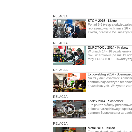
RELACJA
STOM 2015 - Kielce
Ponad 6,5 tysiąca odwiedzają
reprezentowanych firm z 26 k
świata, przeszło 220 maszyn w
RELACJA
EUROTOOL 2014 - Kraków
W dniach 14 - 16 października
roku w Krakowie po raz 19 odb
targi EUROTOOL. Towarzyszył
RELACJA
Expowelding 2014 - Sosnowie
Na trzy dni Sosnowiec zamienił
centrum najnowszych technolo
spawalniczych. Wszystko za s
RELACJA
Toolex 2014 - Sosnowiec
Już po raz siódmy przedstawic
sektora narzędziowego spotkal
centrum Sosnowca na targach.
RELACJA
Metal 2014 - Kielce
Za nami dwudziesta edycja ta