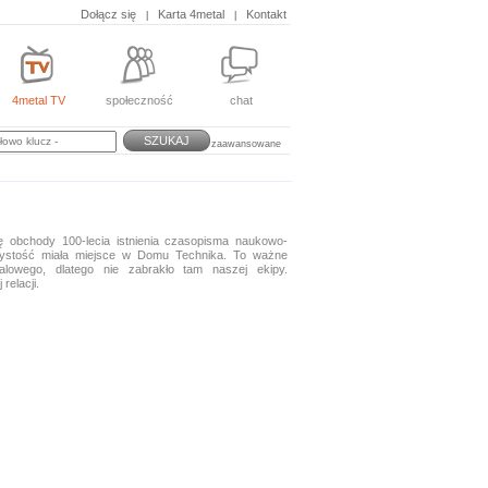
Dołącz się
Karta 4metal
Kontakt
|
|
4metal TV
społeczność
chat
SZUKAJ
zaawansowane
ię obchody 100-lecia istnienia czasopisma naukowo-
zystość miała miejsce w Domu Technika. To ważne
alowego, dlatego nie zabrakło tam naszej ekipy.
relacji.