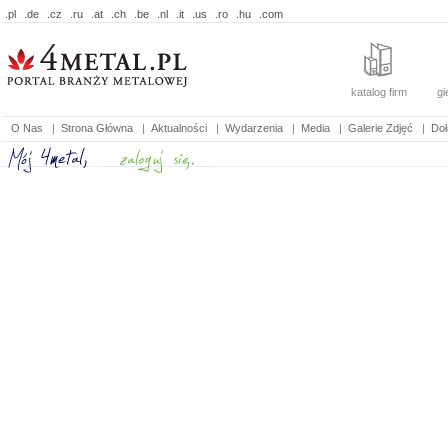
.pl
.de
.cz
.ru
.at
.ch
.be
.nl
.it
.us
.ro
.hu
.com
katalog firm
gi
O Nas
|
Strona Główna
|
Aktualności
|
Wydarzenia
|
Media
|
Galerie Zdjęć
|
Doł