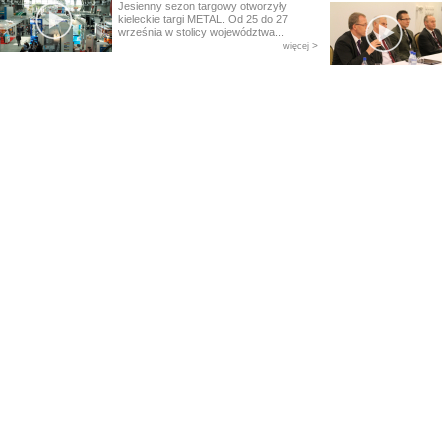
Jesienny sezon targowy otworzyły
kieleckie targi METAL. Od 25 do 27
września w stolicy województwa...
>
więcej