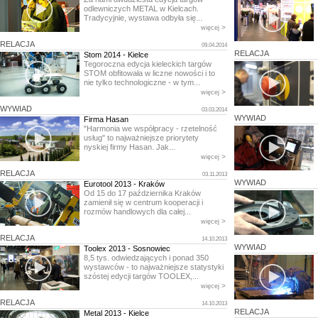
odlewniczych METAL w Kielcach.
Tradycyjnie, wystawa odbyła się...
>
więcej
RELACJA
09.04.2014
RELACJA
Stom 2014 - Kielce
Tegoroczna edycja kieleckich targów
STOM obfitowała w liczne nowości i to
nie tylko technologiczne - w tym...
>
więcej
WYWIAD
03.03.2014
WYWIAD
Firma Hasan
"Harmonia we współpracy - rzetelność
usług" to najważniejsze priorytety
nyskiej firmy Hasan. Jak...
>
więcej
RELACJA
03.11.2013
WYWIAD
Eurotool 2013 - Kraków
Od 15 do 17 października Kraków
zamienił się w centrum kooperacji i
rozmów handlowych dla całej...
>
więcej
RELACJA
14.10.2013
WYWIAD
Toolex 2013 - Sosnowiec
8,5 tys. odwiedzających i ponad 350
wystawców - to najważniejsze statystyki
szóstej edycji targów TOOLEX,...
>
więcej
RELACJA
14.10.2013
RELACJA
Metal 2013 - Kielce