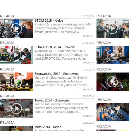
RELACJA
RELACJA
27.03.2015
STOM 2015 - Kielce
Ponad 6,5 tysiąca odwiedzających, 545
reprezentowanych firm z 26 krajów
świata, przeszło 220 maszyn w...
>
więcej
RELACJA
RELACJA
27.10.2014
EUROTOOL 2014 - Kraków
W dniach 14 - 16 października 2014
roku w Krakowie po raz 19 odbyły się
targi EUROTOOL. Towarzyszyły im...
>
więcej
RELACJA
RELACJA
27.10.2014
Expowelding 2014 - Sosnowiec
Na trzy dni Sosnowiec zamienił się w
centrum najnowszych technologii
spawalniczych. Wszystko za sprawą...
>
więcej
RELACJA
09.10.2014
RELACJA
Toolex 2014 - Sosnowiec
Już po raz siódmy przedstawiciele
sektora narzędziowego spotkali się w
centrum Sosnowca na targach...
>
więcej
RELACJA
09.10.2014
RELACJA
Metal 2014 - Kielce
Za nami dwudziesta edycja targów