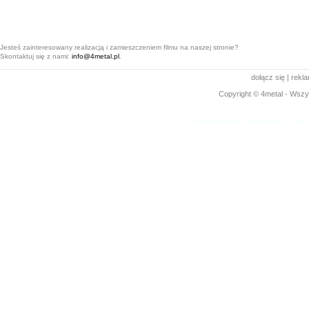
Jesteś zainteresowany realizacją i zamieszczeniem filmu na naszej stronie?
Skontaktuj się z nami:
info@4metal.pl
.
dołącz się
|
rekl
Copyright © 4metal - Wszys
www.4metal.com
www.4metal.pl
www.4
0.14464 sek